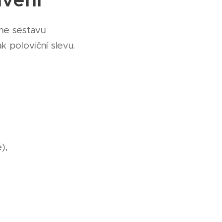
íme sestavu
k poloviční slevu.
taré i nové),