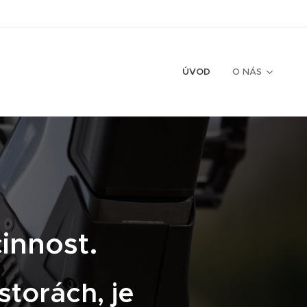
ÚVOD
O NÁS
činnost.
storách, je