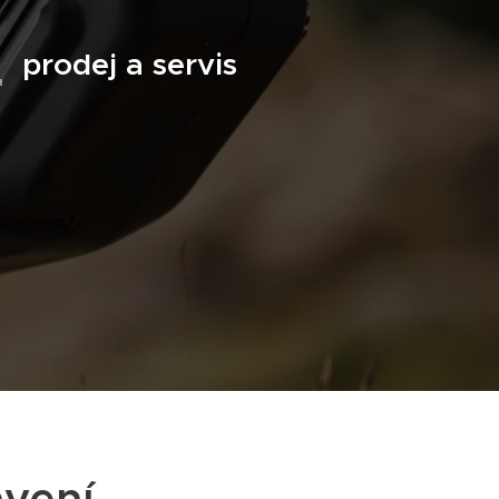
z
prodej a servis
avení