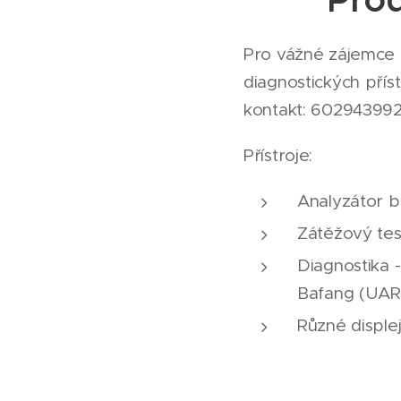
Pro vážné zájemce z
diagnostických přís
kontakt: 60294399
Přístroje:
Analyzátor b
Zátěžový tes
Diagnostika
Bafang (UART
Různé disple