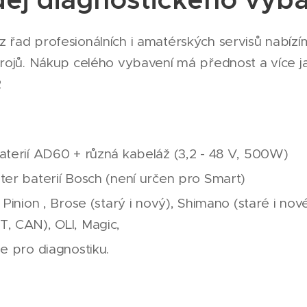
 řad profesionálních i amatérských servisů nabíz
trojů. Nákup celého vybavení má přednost a více ja
2
aterií AD60 + různá kabeláž (3,2 - 48 V, 500W)
ter baterií Bosch (není určen pro Smart)
 - Pinion , Brose (starý i nový), Shimano (s
, CAN), OLI, Magic,
je pro diagnostiku.