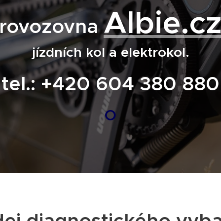
Albie.c
provozovna
jízdních kol a elektrokol.
tel.: +420 604 380 880
O
ej diagnostického vyb