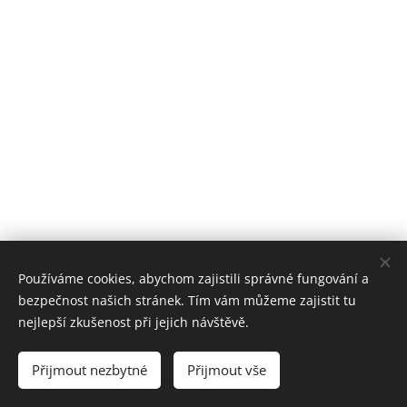
Používáme cookies, abychom zajistili správné fungování a
bezpečnost našich stránek. Tím vám můžeme zajistit tu
nejlepší zkušenost při jejich návštěvě.
e-kolo-praha.cz
, Počernická 87 , Praha 10, 108 00,
IČO: 71518762
Cookies
Přijmout nezbytné
Přijmout vše