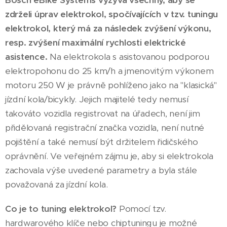
Bosch eBike Systems vyzývá všechny, aby se
zdrželi úprav elektrokol, spočívajících v tzv. tuningu
elektrokol, který má za následek zvýšení výkonu,
resp. zvýšení maximální rychlosti elektrické
asistence.
Na elektrokola s asistovanou podporou
elektropohonu do 25 km/h a jmenovitým výkonem
motoru 250 W je právně pohlíženo jako na "klasická"
jízdní kola/bicykly. Jejich majitelé tedy nemusí
takováto vozidla registrovat na úřadech, není jim
přidělovaná registrační značka vozidla, není nutné
pojištění a také nemusí být držitelem řidičského
oprávnění. Ve veřejném zájmu je, aby si elektrokola
zachovala výše uvedené parametry a byla stále
považovaná za jízdní kola.
Co je to tuning elektrokol?
Pomocí tzv.
hardwarového klíče nebo chiptuningu je možné