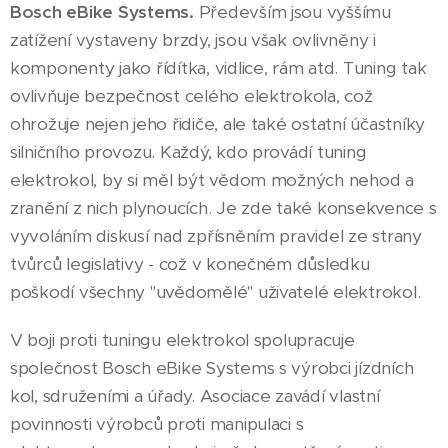
Bosch eBike Systems.
Především jsou vyššímu
zatížení vystaveny brzdy, jsou však ovlivněny i
komponenty jako řídítka, vidlice, rám atd. Tuning tak
ovlivňuje bezpečnost celého elektrokola, což
ohrožuje nejen jeho řidiče, ale také ostatní účastníky
silničního provozu. Každý, kdo provádí tuning
elektrokol, by si měl být vědom možných nehod a
zranění z nich plynoucích. Je zde také konsekvence s
vyvoláním diskusí nad zpřísněním pravidel ze strany
tvůrců legislativy - což v konečném důsledku
poškodí všechny "uvědomělé" uživatelé elektrokol.
V boji proti tuningu elektrokol spolupracuje
společnost Bosch eBike Systems s výrobci jízdních
kol, sdruženími a úřady. Asociace zavádí vlastní
povinnosti výrobců proti manipulaci s