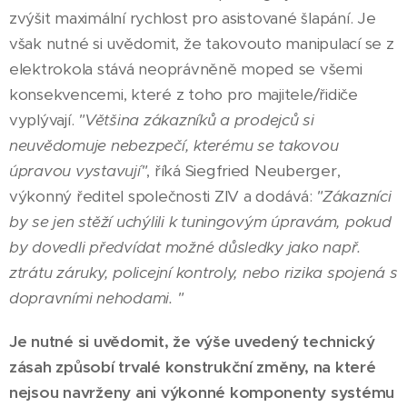
zvýšit maximální rychlost pro asistované šlapání. Je
však nutné si uvědomit, že takovouto manipulací se z
elektrokola stává neoprávněně moped se všemi
konsekvencemi, které z toho pro majitele/řidiče
vyplývají.
"Většina zákazníků a prodejců si
neuvědomuje nebezpečí, kterému se takovou
úpravou vystavují"
, říká Siegfried Neuberger,
výkonný ředitel společnosti ZIV a dodává:
"Zákazníci
by se jen stěží uchýlili k tuningovým úpravám, pokud
by dovedli předvídat možné důsledky jako např.
ztrátu záruky, policejní kontroly, nebo rizika spojená s
dopravními nehodami. "
Je nutné si uvědomit, že výše uvedený technický
zásah způsobí trvalé konstrukční změny, na které
nejsou navrženy ani výkonné komponenty systému