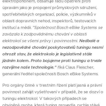
elektropohonem, obsahuje řadu opatření proti
úpravám jako je propojení průmyslových sdružení,
spotřebitelských organizací, policie, výzkumníků v
oblasti dopravních nehod, inspektorů, testovacích
institucí a médii.
"Společnost Bosch eBike Systems se
zavázala k zodpovědnému chování v oblasti
elektrokol se všemi právy i povinnostmi.
Nedbalé a
nezodpovědné chování poskytovatelů tuningu nesmí
ohrozit stav, že elektrokolo je legislativně stále
jízdním kolem. Proto bojujeme proti tuningu a trvale
rozvíjíme naše technologie."
říká Claus Fleischer,
generální ředitel společnosti Bosch eBike Systems.
Pro orgány činné v trestním řízení platí jasná a právní
povinnost zahájit vyšetřovaní v případě, že se dozví o
tuningu elektrokol. V takových případech se
obviněná osoba, která tuning provedla, rychle stává