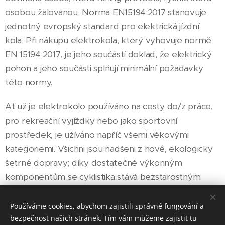
osobou žalovanou. Norma EN15194:2017 stanovuje
jednotný evropský standard pro elektrická jízdní
kola. Při nákupu elektrokola, který vyhovuje normě
EN 15194:2017, je jeho součástí doklad, že elektrický
pohon a jeho součásti splňují minimální požadavky
této normy.
Ať už je elektrokolo používáno na cesty do/z práce,
pro rekreační vyjížďky nebo jako sportovní
prostředek, je užíváno napříč všemi věkovými
kategoriemi. Všichni jsou nadšeni z nové, ekologicky
šetrné dopravy; díky dostatečně výkonným
komponentům se cyklistika stává bezstarostným
potěšením. Elektropohon ukončí namáhavou jízdu a
nabízí příjemnou podporu, kterou lze přizpůsobit
Používáme cookies, abychom zajistili správné fungování a
individuálním schopnostem.
bezpečnost našich stránek. Tím vám můžeme zajistit tu
Pro fascinaci z jízdy na