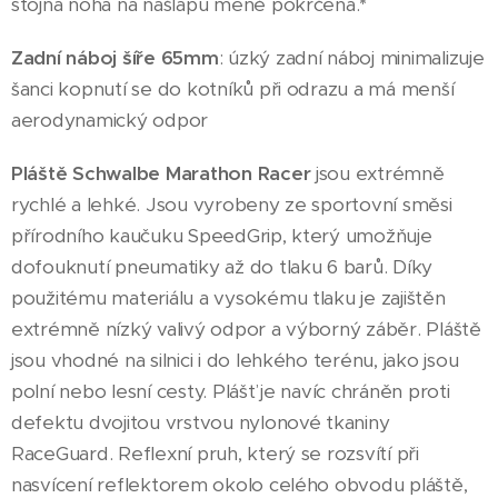
stojná noha na nášlapu méně pokrčená.
*
Zadní náboj šíře 65mm
: úzký zadní náboj minimalizuje
šanci kopnutí se do kotníků při odrazu a má menší
aerodynamický odpor
Pláště Schwalbe Marathon Racer
jsou extrémně
rychlé a lehké. Jsou vyrobeny ze sportovní směsi
přírodního kaučuku SpeedGrip, který umožňuje
dofouknutí pneumatiky až do tlaku 6 barů. Díky
použitému materiálu a vysokému tlaku je zajištěn
extrémně nízký valivý odpor a výborný záběr. Pláště
jsou vhodné na silnici i do lehkého terénu, jako jsou
polní nebo lesní cesty. Plášť je navíc chráněn proti
defektu dvojitou vrstvou nylonové tkaniny
RaceGuard. Reflexní pruh, který se rozsvítí při
nasvícení reflektorem okolo celého obvodu pláště,