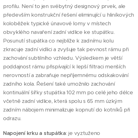
profilu. Není to jen svébytný designový prvek, ale
především konstrukční řešení eliminující u hliníkových
koloběžek typické únavové lomy v místech
obvyklého navaření zadní vidlice ke stupátku.
Posunutí stupátka co nejblíže k zadnímu kolu
zkracuje zadní vidlici a zvyšuje tak pevnost rámu při
zachování subtilního vzhledu. Výsledkem je větší
poddajnost rámu přispívající k lepší filtraci menších
nerovností a zabraňuje nepříjemnému odskakování
zadního kola. Řešení také umožnilo zachování
kontinuální šířky stupátka 102 mm po celé jeho délce
včetně zadní vidlice, která spolu s 65 mm úzkým
zadním nábojem minimalizuje kopnutí do kotníků při
odrazu.
Napojení krku a stupátka
: je vyztuženo