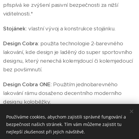
přispívá ke zvýšení pasivní bezpečnosti za nižší
viditelnosti.
*
Stojánek
: vlastní vývoj a konstrukce stojánku.
Design Cobra
: použita technologie 2-barevného
lakování, kde design je laděný do super sportovního
designu, který nenechá kolemjdoucí či kolemjedoucí
bez povšimnutí.
Design Cobra ONE
: Použitím jednobarevného
lakování rámu dosaženo decentního moderního
designu koloběžky.
Používáme cookies, abychom zajistili správné fungování a
bezpečnost našich stránek. Tím vám můžeme zajistit tu
nejlepší zkušenost při jejich návštěvě.
e-kolo-praha.cz
, Počernická 87 , Praha 10, 108 00,