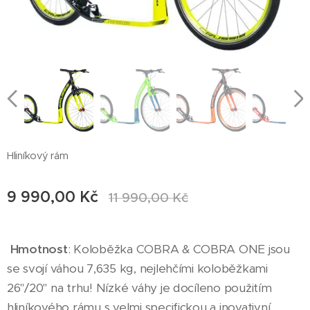
Hliníkový rám
9 990,00
Kč
11 990,00
Kč
Hmotnost
: Koloběžka COBRA & COBRA ONE jsou
se svojí váhou 7,635 kg, nejlehčími koloběžkami
26"/20" na trhu! Nízké váhy je docíleno použitím
hliníkového rámu s velmi specifickou a inovativní