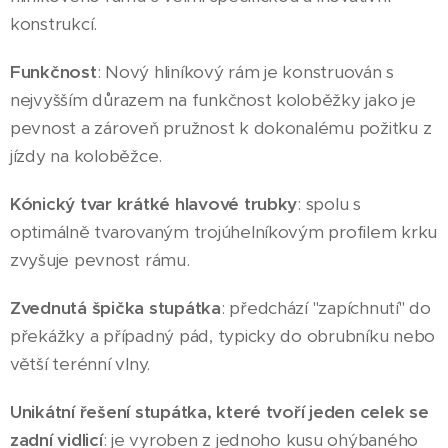
konstrukcí.
Funkčnost
: Nový hliníkový rám je konstruován s
nejvyšším důrazem na funkčnost koloběžky jako je
pevnost a zároveň pružnost k dokonalému požitku z
jízdy na koloběžce.
Kónický tvar krátké hlavové trubky
: spolu s
optimálně tvarovaným trojúhelníkovým profilem krku
zvyšuje pevnost rámu.
Zvednutá špička stupátka
: předchází "zapíchnutí" do
překážky a případný pád, typicky do obrubníku nebo
větší terénní vlny.
Unikátní řešení stupátka, které tvoří jeden celek se
zadní vidlicí
: je vyroben z jednoho kusu ohýbaného