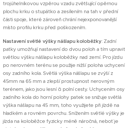
trojúhelníkovou vzpěrou vzadu zvětšující opěrnou
plochu krku o stupátko a zesílením na tah v přední
části spoje, které zároveň chrání nejexponovanější
místo profilu krku před poškozením.
Nastavení světlé výšky nášlapu koloběžky
: Zadní
patky umožňují nastavení do dvou poloh a tím upravit
světlou výšku nášlapu koloběžky nad zemí. Pro jízdu
po nerovném terénu se použije nižší poloha uchycení
osy zadního kola. Světlá výška nášlapu se zvýší z
45mm na 65 mm a zlepší prostupnost nerovným
terénem, jako jsou lesní či polní cesty. Uchycením osy
zadního kola do horní polohy patek se snižuje světlá
výška nášlapu na 45 mm, toho využijete při jízdě na
hladkém a rovném povrchu. Snížením světlé výšky je
jízda na koloběžce fyzicky méně náročná, neboť je